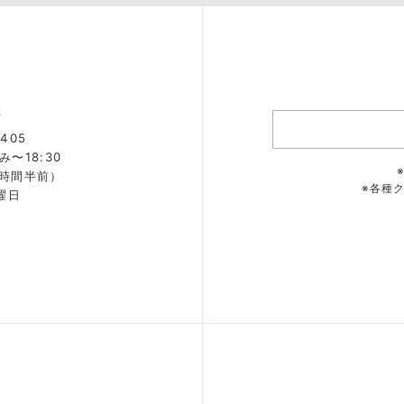
店
405
み〜18:30
2時間半前）
※各種
曜日