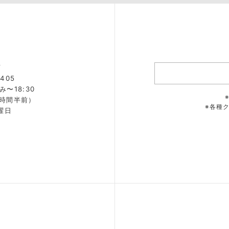
店
405
み〜18:30
2時間半前）
※各種
曜日