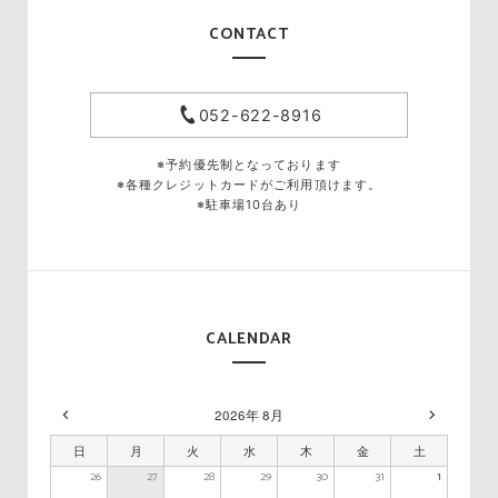
CONTACT
052-622-8916
※予約優先制となっております
※各種クレジットカードがご利用頂けます。
※駐車場10台あり
CALENDAR
2026年 8月
日
月
火
水
木
金
土
26
27
28
29
30
31
1