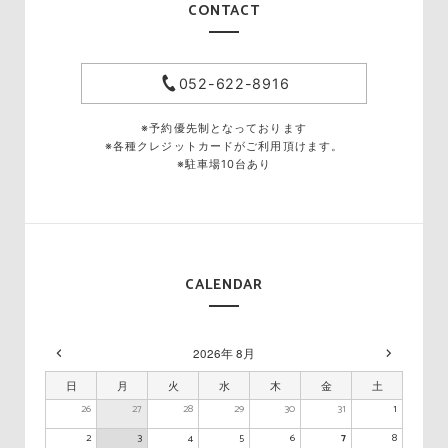
CONTACT
052-622-8916
※予約優先制となっております
※各種クレジットカードがご利用頂けます。
※駐車場10台あり
CALENDAR
2026年 8月
日
月
火
水
木
金
土
26
27
28
29
30
31
1
2
3
4
5
6
7
8